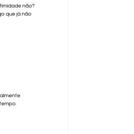
ntimidade não?
o que já não 
ialmente 
 tempo.