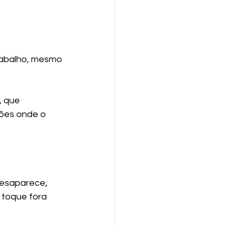
rabalho, mesmo 
 que 
ões onde o 
esaparece, 
toque fora 