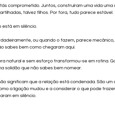
stás comprometido. Juntos, construíram uma vida uma 
rtilhadas, talvez filhos. Por fora, tudo parece estável.
 está em silêncio.
dadeiramente, ou quando o fazem, parece mecânico, pr
não sabes bem como chegaram aqui.
era natural e sem esforço transformou-se em rotina. Go
uma solidão que não sabes bem nomear.
ão significam que a relação está condenada. São um c
 como a ligação mudou e a considerar o que pode trazer 
aram em silêncio.