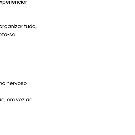
xperienciar 
rganizar tudo, 
pta-se.
ma nervoso.
e, em vez de 