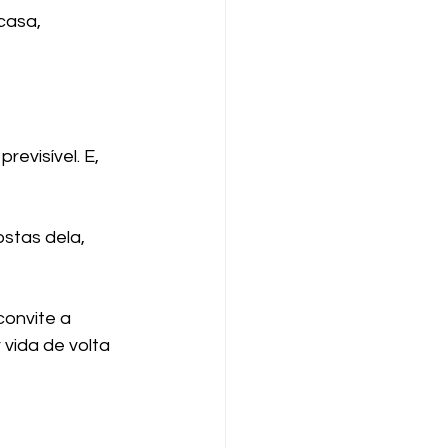
casa, 
evisível. E, 
stas dela, 
onvite a 
vida de volta 