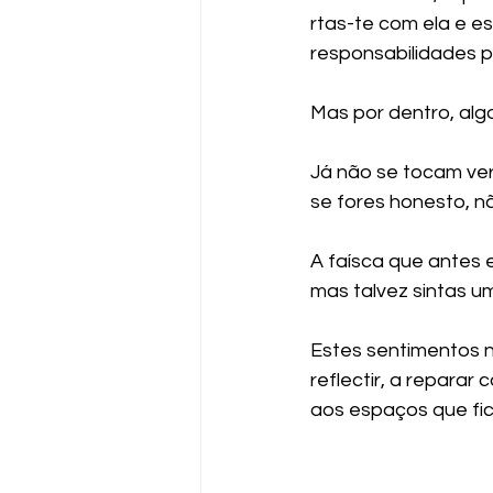
rtas-te com ela e e
responsabilidades pa
Mas por dentro, algo
Já não se tocam ver
se fores honesto, 
A faísca que antes 
mas talvez sintas 
Estes sentimentos n
reflectir, a reparar
aos espaços que fic