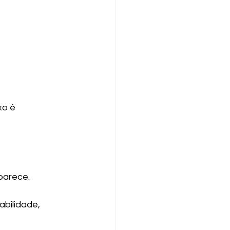
o é 
parece.
bilidade, 