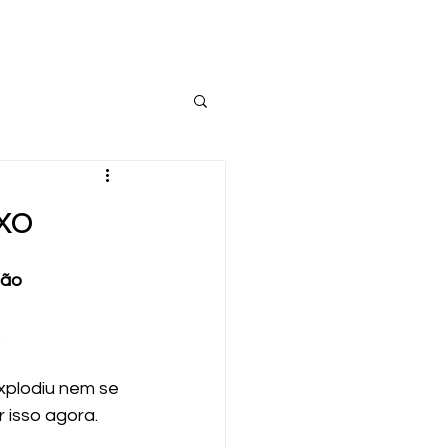
xo
ção
.
plodiu nem se 
 isso agora. 