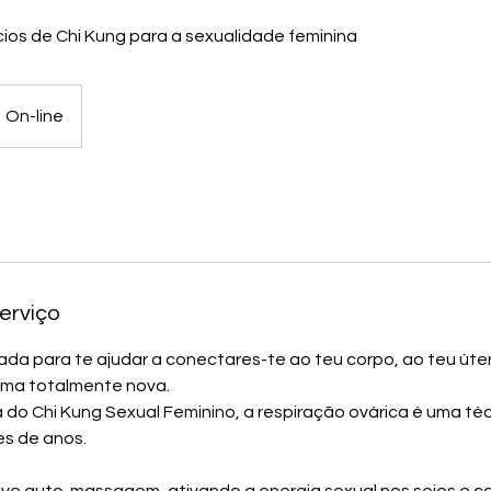
cios de Chi Kung para a sexualidade feminina
On-line
erviço
iada para te ajudar a conectares-te ao teu corpo, ao teu úte
rma totalmente nova.
a do Chi Kung Sexual Feminino, a respiração ovárica é uma t
res de anos.