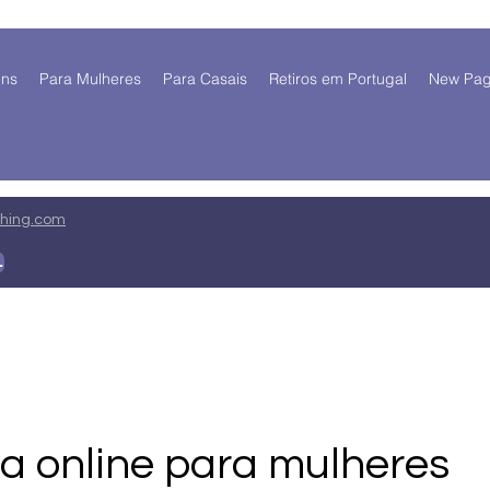
ens
Para Mulheres
Para Casais
Retiros em Portugal
New Pa
ing.com
 mim
a online para mulheres