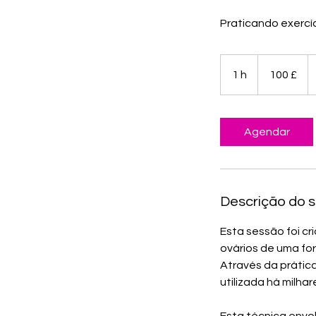
Praticando exercí
100
libras
1 h
1
100 £
esterlinas
britânicas
Agendar
Descrição do s
Esta sessão foi cr
ovários de uma fo
Através da prátic
utilizada há milha