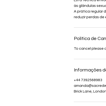
Esta técnica envo
às glândulas sexua
A prática regular 
reduzir perdas de 
Política de C
To cancel please a
Informações d
+44 7392568983
amanda@sacredw
Brick Lane, London