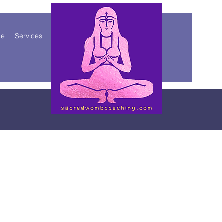
ge
Services
More