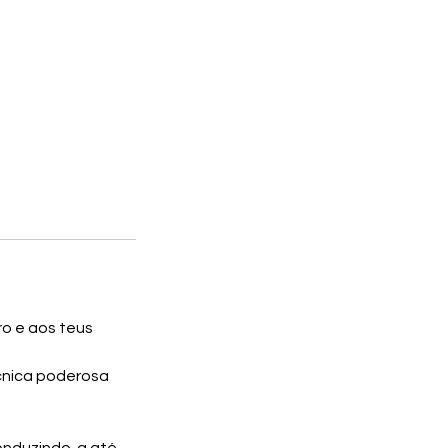
ro e aos teus
écnica poderosa