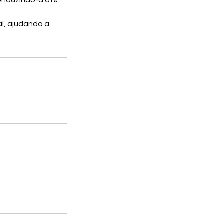
conduzindo-a até
al, ajudando a