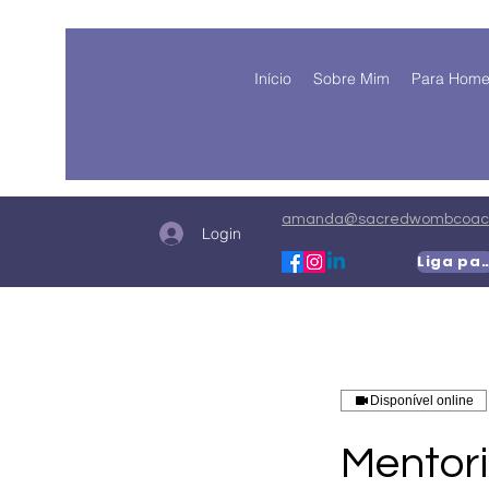
Início
Sobre Mim
Para Hom
amanda@sacredwombcoach
Login
Liga para
Disponível online
Mentori