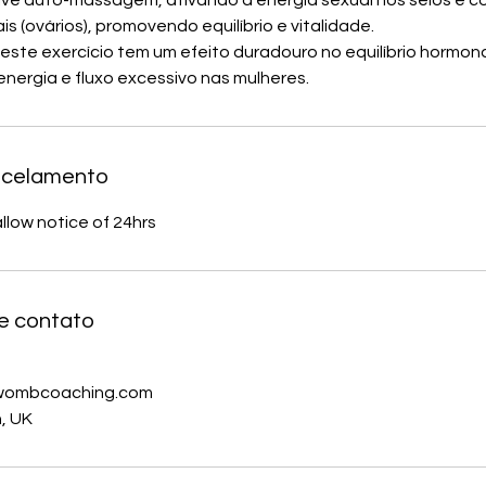
lve auto-massagem, ativando a energia sexual nos seios e 
is (ovários), promovendo equilíbrio e vitalidade.
deste exercício tem um efeito duradouro no equilíbrio hormon
energia e fluxo excessivo nas mulheres.
ancelamento
llow notice of 24hrs
e contato
ombcoaching.com
, UK