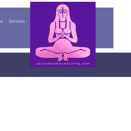
ge
Services
More