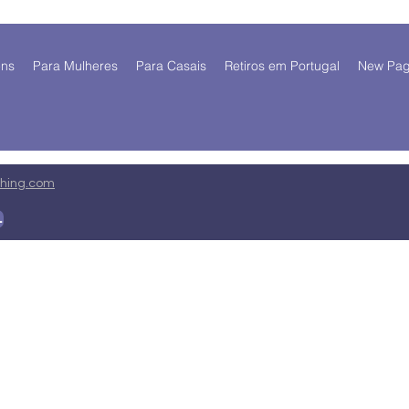
ens
Para Mulheres
Para Casais
Retiros em Portugal
New Pa
ing.com
 mim