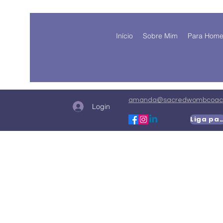
Início
Sobre Mim
Para Hom
amanda@sacredwombcoach
Login
Liga para