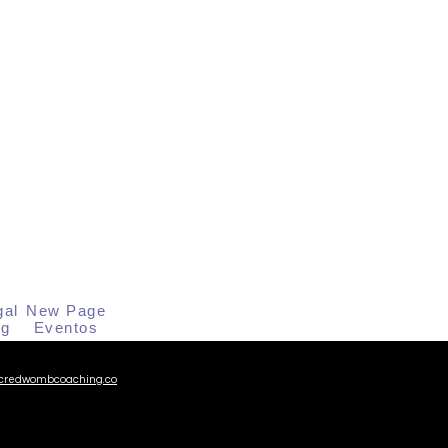
gal
New Page
og
Eventos
redwombcoaching.co