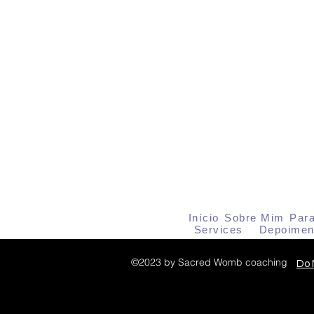
Início
Sobre Mim
Par
Services
Depoimen
©2023 by Sacred Womb coaching
Do 