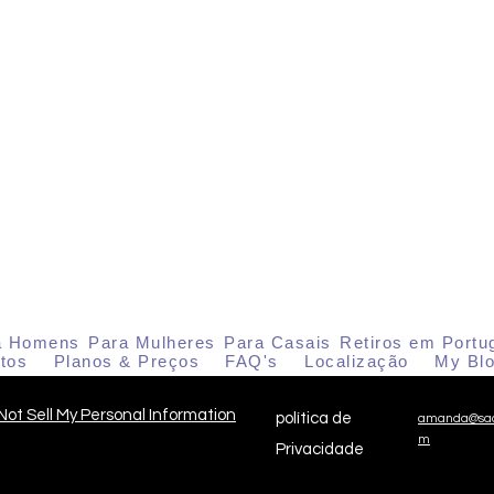
a Homens
Para Mulheres
Para Casais
Retiros em Portu
tos
Planos & Preços
FAQ's
Localização
My Bl
Not Sell My Personal Information
política de
amanda@sac
m
Privacidade